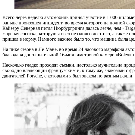
Всего через неделю автомобиль принял участие в 1 000-килом
раньше произошел инцидент, во время которого на полной скоро
Кайзеру Северная петля Нюрбургринга далась легче, чем «Targa
жареная сосиска, которую я съел незадолго до этого, а также 
пришел в норму. Намного важнее было то, что машина была це
На пике сезона в Ле-Мане, во время 24-часового марафона ав
благодаря дополнительной 16-миллиметровой камере «Bolex» 
Насколько гладко проходят съемки, настолько мучительна проце
свободно владеющий французским и, к тому же, знакомый с фр
двигателей Porsche, с которыми я был знаком по разным ралли,