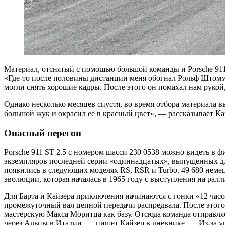
Материал, отснятый с помощью большой команды и Porsche 911
«Где-то после половины дистанции меня обогнал Рольф Штомме
могли снять хорошие кадры. После этого он помахал нам рукой, 
Однако несколько месяцев спустя, во время отбора материала 
большой жук и окрасил ее в красный цвет», — рассказывает Ка
Опасный перегон
Porsche 911 ST 2.5 с номером шасси 230 0538 можно видеть в фи
экземпляров последней серии «одиннадцатых», выпущенных дл
появились в следующих моделях RS, RSR и Turbo. 49 680 немец
эволюции, которая началась в 1965 году с выступления на ралл
Для Барта и Кайзера приключения начинаются с гонки «12 час
промежуточный вал цепной передачи распредвала. После этого
мастерскую Макса Моритца как базу. Отсюда команда отправля
через Альпы в Италии, — пишет Кайзер в дневнике. — Из-за у