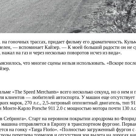
 на гоночных трассах, придает фильму его драматичность. Куль
лен, — вспоминает Кайзер. — К моей большой радости он не сра
нажал на газ и через несколько поворотов исчез из вида».
выяснилось, что многие сцены нельзя использовать. «Вскоре пос
йзер.
льме «The Speed Merchants» всего несколько секунд, но о нем и 
я клиентов — любителей автоспорта. У машин еще отсутствует 
ких марок, 270 л.с., 2,5-литровый оппозитный двигатель, тип 9
и Монте-Карло Porsche 911 2.0 с мощностью мотора почти 130 л.с
ов Себринга». Старт на неровном покрытии аэродрома во Флорид
 машина отправляется в Европу в транспортном фургоне. Первая
ется на гонку «Targa Florio». «Полностью загруженный фургон
грозы перегрева тормозов и отсутствия зон вылета на дорогах 