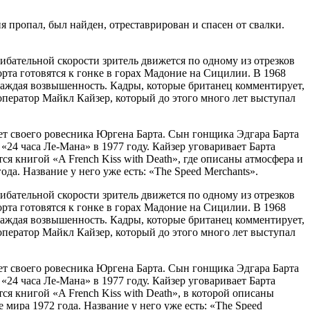
я пропал, был найден, отреставрирован и спасен от свалки.
ибательной скорости зритель движется по одному из отрезков
порта готовятся к гонке в горах Мадоние на Сицилии. В 1968
каждая возвышенность. Кадры, которые британец комментирует,
 оператор Майкл Кайзер, который до этого много лет выступал
ает своего ровесника Юргена Барта. Сын гонщика Эдгара Барта
 «24 часа Ле-Мана» в 1977 году. Кайзер уговаривает Барта
я книгой «A French Kiss with Death», где описаны атмосфера и
. Название у него уже есть: «The Speed Merchants».
ибательной скорости зритель движется по одному из отрезков
порта готовятся к гонке в горах Мадоние на Сицилии. В 1968
каждая возвышенность. Кадры, которые британец комментирует,
 оператор Майкл Кайзер, который до этого много лет выступал
ает своего ровесника Юргена Барта. Сын гонщика Эдгара Барта
 «24 часа Ле-Мана» в 1977 году. Кайзер уговаривает Барта
я книгой «A French Kiss with Death», в которой описаны
ира 1972 года. Название у него уже есть: «The Speed