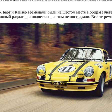
 Барт и Кайзер временами были на шестом месте в общем зачете
сляный радиатор и подвеска при этом не пострадали. Все же ремо