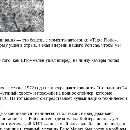
минация — это бешеные моменты автогонки «Targa Florio».
зу ушел в отрыв, а ехал впереди нашего Porsche, чтобы мы
ле того, как Штоммелен ушел вперед, на линзу камеры попал
после сезона 1972 года не прекращают говорить. Это один из 24
«утиный хвост» и похожий на поднос спойлер, которые
11/70. На тот момент он представляет кульминацию технической
.
е заканчивается технической поломкой: не выдерживает
 остановка — Ройтлинген, где команда Кайзера использует
 с автоматической КПП — не самый идеальный вариант поездки
наш гонщик и главный механик Ганс Мандт был готов в крайнем