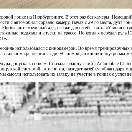
етровой гонке на Нюрбургринге. В этот раз без камеры. Немецк
сти с автомобиля сорвало камеру. Начав с 29-го места, дуэт гон
-Florio», хотя «зеленый ад», все же дал о себе знать. «У меня 
постоянные подъемы и спуски на трассе. Но когда я передал руль
ла».
томобиль использовался с кинокамерой. Во время тренировочных
на стальном креплении сзади. «С помощью кнопки внутри мы мо
дура допуска к гонкам. Сначала французский «Automobile Club de
анцузской системой автоспорта, находит лазейку: «Благодаря м
 мы смогли использовать их заявку на участие в гонках с услови