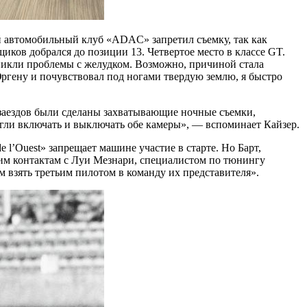
ий автомобильный клуб «ADAC» запретил съемку, так как
щиков добрался до позиции 13. Четвертое место в классе GT.
возникли проблемы с желудком. Возможно, причиной стала
 Юргену и почувствовал под ногами твердую землю, я быстро
 заездов были сделаны захватывающие ночные съемки,
гли включать и выключать обе камеры», — вспоминает Кайзер.
 l’Ouest» запрещает машине участие в старте. Но Барт,
оим контактам с Луи Мезнари, специалистом по тюнингу
ем взять третьим пилотом в команду их представителя».