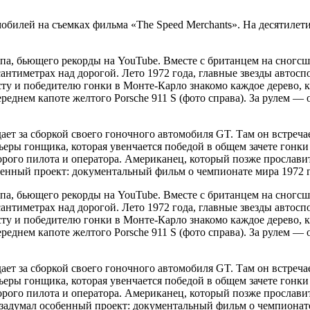
обилей на съемках фильма «The Speed Merchants». На десятилети
па, бьющего рекорды на YouTube. Вместе с британцем на сногсш
 сантиметрах над дорогой. Лето 1972 года, главные звезды автос
сту и победителю гонки в Монте-Карло знакомо каждое дерево, 
реднем капоте желтого Porsche 911 S (фото справа). За рулем —
ает за сборкой своего гоночного автомобиля GT. Там он встреч
рьеры гонщика, которая увенчается победой в общем зачете гонки
рого пилота и оператора. Американец, который позже прославитс
нный проект: документальный фильм о чемпионате мира 1972 года
па, бьющего рекорды на YouTube. Вместе с британцем на сногсш
 сантиметрах над дорогой. Лето 1972 года, главные звезды автос
сту и победителю гонки в Монте-Карло знакомо каждое дерево, 
реднем капоте желтого Porsche 911 S (фото справа). За рулем —
ает за сборкой своего гоночного автомобиля GT. Там он встреч
рьеры гонщика, которая увенчается победой в общем зачете гонки
орого пилота и оператора. Американец, который позже прославитс
адумал особенный проект: документальный фильм о чемпионате м