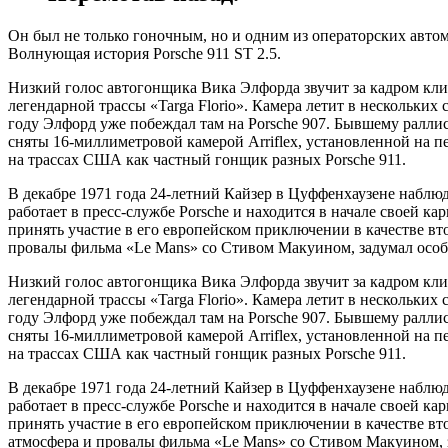
Он был не только гоночным, но и одним из операторских автом
Волнующая история Porsche 911 ST 2.5.
Низкий голос автогонщика Вика Элфорда звучит за кадром кли
легендарной трассы «Targa Florio». Камера летит в нескольких
году Элфорд уже побеждал там на Porsche 907. Бывшему ралли
сняты 16-миллиметровой камерой Arriflex, установленной на пе
на трассах США как частный гонщик разных Porsche 911.
В декабре 1971 года 24-летний Кайзер в Цуффенхаузене наблюд
работает в пресс-службе Porsche и находится в начале своей ка
принять участие в его европейском приключении в качестве вто
провалы фильма «Le Mans» со Стивом Макуином, задумал особе
Низкий голос автогонщика Вика Элфорда звучит за кадром кли
легендарной трассы «Targa Florio». Камера летит в нескольких
году Элфорд уже побеждал там на Porsche 907. Бывшему ралли
сняты 16-миллиметровой камерой Arriflex, установленной на пе
на трассах США как частный гонщик разных Porsche 911.
В декабре 1971 года 24-летний Кайзер в Цуффенхаузене наблюд
работает в пресс-службе Porsche и находится в начале своей ка
принять участие в его европейском приключении в качестве вт
атмосфера и провалы фильма «Le Mans» со Стивом Макуином, з