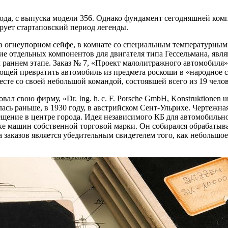
8 года, с выпуска модели 356. Однако фундамент сегодняшней к
рует стартаповский период легенды.
 в огнеупорном сейфе, в комнате со специальным температурным
ение отдельных компонентов для двигателя типа Гессельмана, яв
раннем этапе. Заказ № 7, «Проект малолитражного автомобиля»,
яющей превратить автомобиль из предмета роскоши в «народное 
сте со своей небольшой командой, состоявшей всего из 19 чело
л свою фирму, «Dr. Ing. h. c. F. Porsche GmbH, Konstruktionen u
ась раньше, в 1930 году, в австрийском Сент-Ульрихе. Чертежна
мещение в центре города. Идея независимого КБ для автомобиль
 машин собственной торговой марки. Он собирался обрабатыват
заказов является убедительным свидетелем того, как небольшое