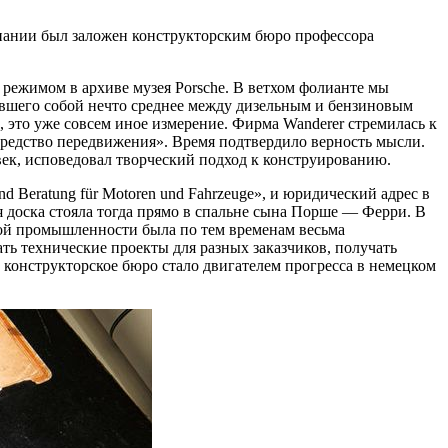
омпании был заложен конструкторским бюро профессора
 режимом в архиве музея Porsche. В ветхом фолианте мы
лявшего собой нечто среднее между дизельным и бензиновым
 это уже совсем иное измерение. Фирма Wanderer стремилась к
средство передвижения». Время подтвердило верность мысли.
век, исповедовал творческий подход к конструированию.
nd Beratung für Motoren und Fahrzeuge», и юридический адрес в
я доска стояла тогда прямо в спальне сына Порше — Ферри. В
ной промышленности была по тем временам весьма
ь технические проекты для разных заказчиков, получать
 конструкторское бюро стало двигателем прогресса в немецком