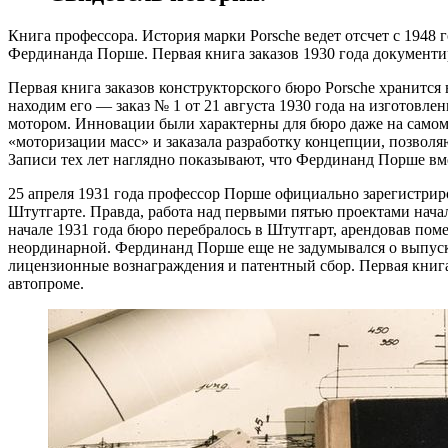
Книга профессора. История марки Porsche ведет отсчет с 194
Фердинанда Порше. Первая книга заказов 1930 года документи
Первая книга заказов конструкторского бюро Porsche хранится
находим его — заказ № 1 от 21 августа 1930 года на изготовл
мотором. Инновации были характерны для бюро даже на самом 
«моторизации масс» и заказала разработку концепции, позвол
Записи тех лет наглядно показывают, что Фердинанд Порше вме
25 апреля 1931 года профессор Порше официально зарегистрирова
Штутгарте. Правда, работа над первыми пятью проектами начал
начале 1931 года бюро перебралось в Штутгарт, арендовав по
неординарной. Фердинанд Порше еще не задумывался о выпуске
лицензионные вознаграждения и патентный сбор. Первая книга 
автопроме.