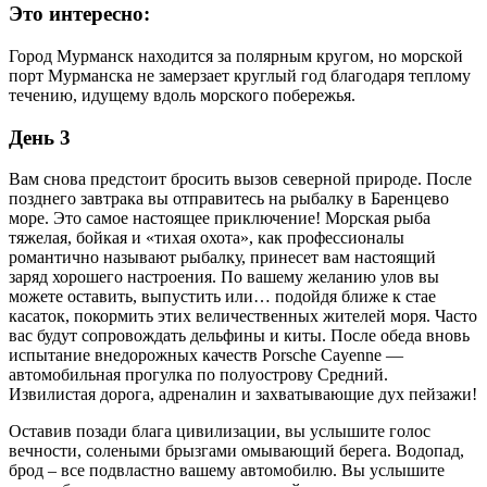
Это интересно:
Город Мурманск находится за полярным кругом, но морской
порт Мурманска не замерзает круглый год благодаря теплому
течению, идущему вдоль морского побережья.
День 3
Вам снова предстоит бросить вызов северной природе. После
позднего завтрака вы отправитесь на рыбалку в Баренцево
море. Это самое настоящее приключение! Морская рыба
тяжелая, бойкая и «тихая охота», как профессионалы
романтично называют рыбалку, принесет вам настоящий
заряд хорошего настроения. По вашему желанию улов вы
можете оставить, выпустить или… подойдя ближе к стае
касаток, покормить этих величественных жителей моря. Часто
вас будут сопровождать дельфины и киты. После обеда вновь
испытание внедорожных качеств Porsche Cayenne —
автомобильная прогулка по полуострову Средний.
Извилистая дорога, адреналин и захватывающие дух пейзажи!
Оставив позади блага цивилизации, вы услышите голос
вечности, солеными брызгами омывающий берега. Водопад,
брод – все подвластно вашему автомобилю. Вы услышите