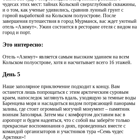
чудесах этих мест: тайнах Кольской сверхглубокой скважины,
и о том, как ученые удивились, сравнив лунный грунт с
горной выработкой на Кольском полуострове. После
завершения путешествия в город Мурманск, вас ждет уютный
отель «Азимут». Ужин состоится в ресторане отеля с видом на
город и порт.
Это интересно:
Отель «Азимут» является самым высоким зданием на всем
Кольском полуострове, хотя и насчитывает всего 16 этажей.
День 5
Наше заполярное приключение подходит к концу. Вам
останется лишь попрощаться с этим арктическим суровым
краем, напоследок заглянуть вдаль, уходящую за темные воды
Баренцева моря и насладиться видом потрясающей панорамы
залива, где стоит огромный могучий монумент – памятник
воинам Заполярья. Затем мы с комфортом доставим вас в
аэропорт и будем надеяться, что с собой вы заберёте только
прекрасные воспоминания о днях, проведенных вместе с
командой организаторов и участников тура «Семь чудес
Арктики»!