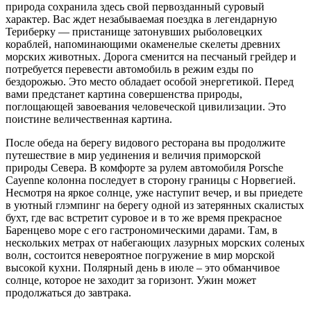
природа сохранила здесь свой первозданный суровый
характер. Вас ждет незабываемая поездка в легендарную
Териберку — пристанище затонувших рыболовецких
кораблей, напоминающими окаменелые скелеты древних
морских животных. Дорога сменится на песчаный грейдер и
потребуется перевести автомобиль в режим езды по
бездорожью. Это место обладает особой энергетикой. Перед
вами предстанет картина совершенства природы,
поглощающей завоевания человеческой цивилизации. Это
поистине величественная картина.
После обеда на берегу видового ресторана вы продолжите
путешествие в мир уединения и величия приморской
природы Севера. В комфорте за рулем автомобиля Porsche
Cayenne колонна последует в сторону границы с Норвегией.
Несмотря на яркое солнце, уже наступит вечер, и вы приедете
в уютный глэмпинг на берегу одной из затерянных скалистых
бухт, где вас встретит суровое и в то же время прекрасное
Баренцево море с его гастрономическими дарами. Там, в
нескольких метрах от набегающих лазурных морских соленых
волн, состоится невероятное погружение в мир морской
высокой кухни. Полярный день в июле – это обманчивое
солнце, которое не заходит за горизонт. Ужин может
продолжаться до завтрака.