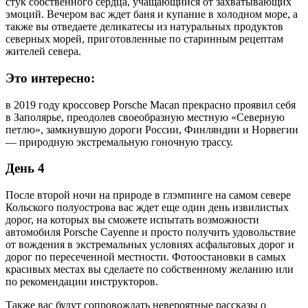
стук собственного сердца, учащающийся от захватывающих
эмоций. Вечером вас ждет баня и купание в холодном море, а
также вы отведаете деликатесы из натуральных продуктов
северных морей, приготовленные по старинным рецептам
жителей севера.
Это интересно:
в 2019 году кроссовер Porsche Macan прекрасно проявил себя
в Заполярье, преодолев своеобразную местную «Северную
петлю», замкнувшую дороги России, Финляндии и Норвегии
— природную экстремальную гоночную трассу.
День 4
После второй ночи на природе в глэмпинге на самом севере
Кольского полуострова вас ждет еще один день извилистых
дорог, на которых вы сможете испытать возможности
автомобиля Porsche Cayenne и просто получить удовольствие
от вождения в экстремальных условиях асфальтовых дорог и
дорог по пересеченной местности. Фотоостановки в самых
красивых местах вы сделаете по собственному желанию или
по рекомендации инструкторов.
Также вас будут сопровождать невероятные рассказы о