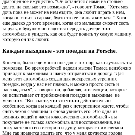
драгоценное имущество. "Он останется с нами на столько
долго, на сколько это возможно", - говорит Томас. "Хотя моя
дочь пока не может на нем ездить, она любит играть в нем,
когда он стоит в гараже, будто это ее личная комната." Хотя
еще далеко до того времени, когда его малышка сможет сесть
за руль, в будущем он надеется передать дочери этот
автомобиль и увидеть, как она будет водить ту самую машину,
которую он так любит.
Каждые выходные - это поездки на Porsche.
Конечно, было еще много поездок с тех пор, как случилась эта
помолвка. Во время рабочей недели мысли Томаса неизбежно
приводят к выходным и шансу отправиться в дорогу. "Для
меня этот автомобиль создан для воскресных утренних
поездок, когда у нас нет планов, и можно просто сесть и
наслаждаться", - говорит он, добавляя, что эмоции, которые
он испытывает от приближения поездки в выходные, не
меняются. "Вы знаете, что это что-то действительно
особенное, когда вы каждый раз с нетерпением ждете, чтобы
снять чехол с машины и снова увидеть его. Это одна из
великих вещей в части классических автомобилей - вы
покупаете не только автомобиль для восстановления, вы
покупаете всю его историю и душу, которая с ним связана.
Мне так нравится водить его, что у меня кружится голова.