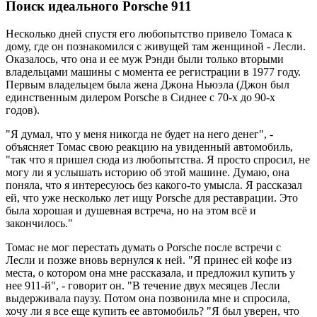
Поиск идеального Porsche 911
Несколько дней спустя его любопытство привело Томаса к
дому, где он познакомился с живущей там женщиной - Лесли.
Оказалось, что она и ее муж Рэнди были только вторыми
владельцами машины с момента ее регистрации в 1977 году.
Первым владельцем была жена Джона Ньюэла (Джон был
единственным дилером Porsche в Сиднее с 70-х до 90-х
годов).
"Я думал, что у меня никогда не будет на него денег", -
объясняет Томас свою реакцию на увиденный автомобиль,
"так что я пришел сюда из любопытства. Я просто спросил, не
могу ли я услышать историю об этой машине. Думаю, она
поняла, что я интересуюсь без какого-то умысла. Я рассказал
ей, что уже несколько лет ищу Porsche для реставрации. Это
была хорошая и душевная встреча, но на этом всё и
закончилось."
Томас не мог перестать думать о Porsche после встречи с
Лесли и позже вновь вернулся к ней. "Я принес ей кофе из
места, о котором она мне рассказала, и предложил купить у
нее 911-й", - говорит он. "В течение двух месяцев Лесли
выдерживала паузу. Потом она позвонила мне и спросила,
хочу ли я все еще купить ее автомобиль? "Я был уверен, что