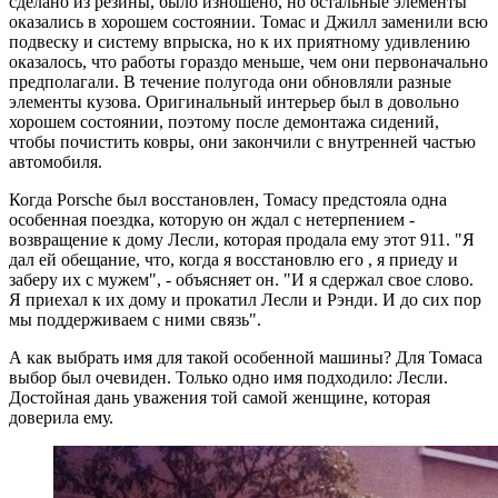
сделано из резины, было изношено, но остальные элементы
оказались в хорошем состоянии. Томас и Джилл заменили всю
подвеску и систему впрыска, но к их приятному удивлению
оказалось, что работы гораздо меньше, чем они первоначально
предполагали. В течение полугода они обновляли разные
элементы кузова. Оригинальный интерьер был в довольно
хорошем состоянии, поэтому после демонтажа сидений,
чтобы почистить ковры, они закончили с внутренней частью
автомобиля.
Когда Porsche был восстановлен, Томасу предстояла одна
особенная поездка, которую он ждал с нетерпением -
возвращение к дому Лесли, которая продала ему этот 911. "Я
дал ей обещание, что, когда я восстановлю его , я приеду и
заберу их с мужем", - объясняет он. "И я сдержал свое слово.
Я приехал к их дому и прокатил Лесли и Рэнди. И до сих пор
мы поддерживаем с ними связь".
А как выбрать имя для такой особенной машины? Для Томаса
выбор был очевиден. Только одно имя подходило: Лесли.
Достойная дань уважения той самой женщине, которая
доверила ему.