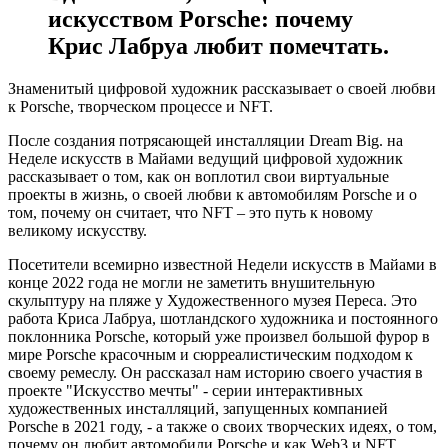
искусством Porsche: почему
Крис Лабруа любит помечтать.
Знаменитый цифровой художник рассказывает о своей любви
к Porsche, творческом процессе и NFT.
После создания потрясающей инсталляции Dream Big. на
Неделе искусств в Майами ведущий цифровой художник
рассказывает о том, как он воплотил свои виртуальные
проекты в жизнь, о своей любви к автомобилям Porsche и о
том, почему он считает, что NFT – это путь к новому
великому искусству.
Посетители всемирно известной Недели искусств в Майами в
конце 2022 года не могли не заметить внушительную
скульптуру на пляже у Художественного музея Переса. Это
работа Криса Лабруа, шотландского художника и постоянного
поклонника Porsche, который уже произвел большой фурор в
мире Porsche красочным и сюрреалистическим подходом к
своему ремеслу. Он рассказал нам историю своего участия в
проекте "Искусство мечты" - серии интерактивных
художественных инсталляций, запущенных компанией
Porsche в 2021 году, - а также о своих творческих идеях, о том,
почему он любит автомобили Porsche и как Web3 и NFT