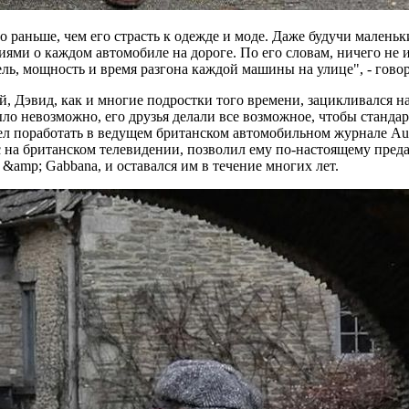
о раньше, чем его страсть к одежде и моде. Даже будучи малень
ями о каждом автомобиле на дороге. По его словам, ничего не и
дель, мощность и время разгона каждой машины на улице", - говор
й, Дэвид, как и многие подростки того времени, зацикливался 
было невозможно, его друзья делали все возможное, чтобы станд
пел поработать в ведущем британском автомобильном журнале Aut
рс на британском телевидении, позволил ему по-настоящему пред
&amp; Gabbana, и оставался им в течение многих лет.