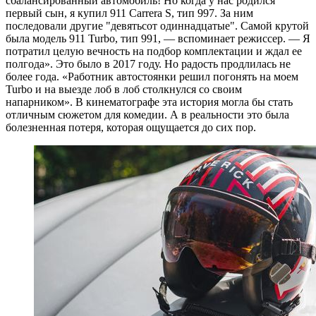
сбалансированный автомобиль! Но когда у нас родился
первый сын, я купил 911 Carrera S, тип 997. За ним
последовали другие "девятьсот одиннадцатые". Самой крутой
была модель 911 Turbo, тип 991, — вспоминает режиссер. — Я
потратил целую вечность на подбор комплектации и ждал ее
полгода». Это было в 2017 году. Но радость продлилась не
более года. «Работник автостоянки решил погонять на моем
Turbo и на выезде лоб в лоб столкнулся со своим
напарником». В кинематографе эта история могла бы стать
отличным сюжетом для комедии. А в реальности это была
болезненная потеря, которая ощущается до сих пор.