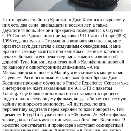
За это время семейство Кристин и Джо Косински выросло: у
них есть два сына, двенадцати и восьми лет, а также
двухлетняя дочь. Все они прекрасно помещаются в Cayenne
GTS Coupé. Рядом с ним припаркован 911 Carrera Coupé (993)
1996 года выпуска. «Эта машина компактная и легкая, мне
нравится звук двигателя с воздушным охлаждением, и мне
нравится самому возиться под капотом с гаечным ключом в
руках». Больше всего режиссер наслаждается извилистой
дорогой Туна Каньон, единственной в Калифорнии дорогой
по каньону с односторонним движением. «А на
Малхолландском шоссе в Малибу я восхищаюсь мощностью
Cayenne». Раз в несколько месяцев как фанат бренда Джо
Косински проходит обучение в Porsche Experience Center и уже
с нетерпением ждет заказанный им 911 GT3 с пакетом
Touring. Еще больше динамики он испытывает в процессе
подготовки к следующему фильму, когда забирается в тесную
кабину юниорского монопоста. «Я пытаюсь понять
перспективу водителя перед верхней точкой поворота». Тем
временем Брэд Питт уже гоняет в «Формуле-2». «Этот фильм
также должен быть аутентичным», — объясняет Косински. В
качестве консультанта и продюсера выступает семикратный
чемпион мира сэр Льюис Хэмилтон. «К тому же, мы тесно