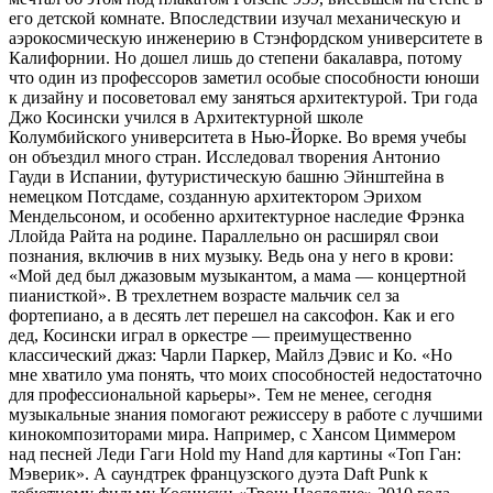
его детской комнате. Впоследствии изучал механическую и
аэрокосмическую инженерию в Стэнфордском университете в
Калифорнии. Но дошел лишь до степени бакалавра, потому
что один из профессоров заметил особые способности юноши
к дизайну и посоветовал ему заняться архитектурой. Три года
Джо Косински учился в Архитектурной школе
Колумбийского университета в Нью-Йорке. Во время учебы
он объездил много стран. Исследовал творения Антонио
Гауди в Испании, футуристическую башню Эйнштейна в
немецком Потсдаме, созданную архитектором Эрихом
Мендельсоном, и особенно архитектурное наследие Фрэнка
Ллойда Райта на родине. Параллельно он расширял свои
познания, включив в них музыку. Ведь она у него в крови:
«Мой дед был джазовым музыкантом, а мама — концертной
пианисткой». В трехлетнем возрасте мальчик сел за
фортепиано, а в десять лет перешел на саксофон. Как и его
дед, Косински играл в оркестре — преимущественно
классический джаз: Чарли Паркер, Майлз Дэвис и Ко. «Но
мне хватило ума понять, что моих способностей недостаточно
для профессиональной карьеры». Тем не менее, сегодня
музыкальные знания помогают режиссеру в работе с лучшими
кинокомпозиторами мира. Например, с Хансом Циммером
над песней Леди Гаги Hold my Hand для картины «Топ Ган:
Мэверик». А саундтрек французского дуэта Daft Punk к