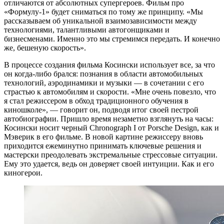
отличаются от абсолютных супергероев. Фильм про
«Формулу-1» будет сниматься по тому же принципу. «Мы
рассказываем об уникальной взаимозависимости между
технологиями, талантливыми автогонщиками и
бизнесменами. Именно это мы стремимся передать. И конечно
же, бешеную скорость».
В процессе создания фильма Косински использует все, за что
он когда-либо брался: познания в области автомобильных
технологий, аэродинамики и музыки — в сочетании с его
страстью к автомобилям и скорости. «Мне очень повезло, что
я стал режиссером в обход традиционного обучения в
киношколе», — говорит он, подводя итог своей пестрой
автобиографии. Пришло время незаметно взглянуть на часы:
Косински носит черный Chronograph I от Porsche Design, как и
Мэверик в его фильме. В новой картине режиссеру вновь
приходится ежеминутно принимать ключевые решения и
мастерски преодолевать экстремальные стрессовые ситуации.
Ему это удается, ведь он доверяет своей интуиции. Как и его
киногерои.