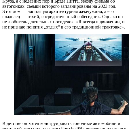
Круза, а с недавних пор и Брэда Питта, звезду фильма об
автогонках, съемки которого запланированы на 2023 год.
Этот дом — настоящая архитектурная жемчужина, а его
владелец — тихий, сосредоточенный собеседник. Однако он
не любитель длительных посиделок. «Я всегда в движении, и
не признаю понятия „отдых“ в его традиционной трактовке».
В детстве он хотел конструировать гоночные автомобили и
мечтал об этом под плакатом Porsche 959, висевшем на стене в