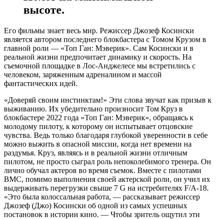
высоте.
Его фильмы знает весь мир. Режиссер Джозеф Косински
является автором последнего блокбастера с Томом Крузом в
главной роли — «Топ Ган: Мэверик». Сам Косински и в
реальной жизни предпочитает динамику и скорость. На
съемочной площадке в Лос-Анджелесе мы встретились с
человеком, заряженным адреналином и массой
фантастических идей.
«Доверяй своим инстинктам!» Эти слова звучат как призыв к
выживанию. Их убедительно произносит Том Круз в
блокбастере 2022 года «Топ Ган: Мэверик», обращаясь к
молодому пилоту, к которому он испытывает отцовские
чувства. Ведь только благодаря глубокой уверенности в себе
можно выжить в опасной миссии, когда нет времени на
раздумья. Круз, являясь и в реальной жизни отличным
пилотом, не просто сыграл роль непоколебимого тренера. Он
лично обучал актеров во время съемок. Вместе с пилотами
ВМС, помимо выполнения своей актерской роли, он учил их
выдерживать перегрузки свыше 7 G на истребителях F/A-18.
«Это была колоссальная работа, — рассказывает режиссер
Джозеф (Джо) Косински об одной из самых успешных
постановок в истории кино. — Чтобы зритель ощутил эти