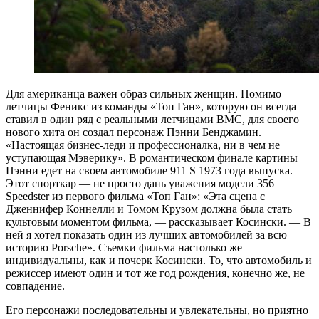
Для американца важен образ сильных женщин. Помимо
летчицы Феникс из команды «Топ Ган», которую он всегда
ставил в один ряд с реальными летчицами ВМС, для своего
нового хита он создал персонаж Пэнни Бенджамин.
«Настоящая бизнес-леди и профессионалка, ни в чем не
уступающая Мэверику». В романтическом финале картины
Пэнни едет на своем автомобиле 911 S 1973 года выпуска.
Этот спорткар — не просто дань уважения модели 356
Speedster из первого фильма «Топ Ган»: «Эта сцена с
Дженнифер Коннелли и Томом Крузом должна была стать
культовым моментом фильма, — рассказывает Косински. — В
ней я хотел показать один из лучших автомобилей за всю
историю Porsche». Съемки фильма настолько же
индивидуальны, как и почерк Косински. То, что автомобиль и
режиссер имеют один и тот же год рождения, конечно же, не
совпадение.
Его персонажи последовательны и увлекательны, но приятно