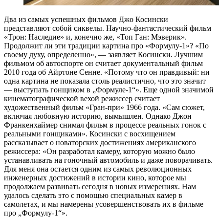
Два из самых успешных фильмов Джо Косински
представляют собой сиквелы. Научно-фантастический фильм
«Трон: Наследие» и, конечно же, «Топ Ган: Мэверик».
Продолжит ли эти традиции картина про «Формулу-1»? «По
своему духу, определенно», — заявляет Косински. Лучшим
фильмом об автоспорте он считает документальный фильм
2010 года об Айртоне Сенне. «Потому что он правдивый: ни
одна картина не показала столь реалистично, что это значит
— выступать гонщиком в „Формуле-1“». Еще одной значимой
кинематографической вехой режиссер считает
художественный фильм «Гран-при» 1966 года. «Сам сюжет,
включая любовную историю, вымышлен. Однако Джон
Франкенхаймер снимал фильм в процессе реальных гонок с
реальными гонщиками». Косински с восхищением
рассказывает о новаторских достижениях американского
режиссера: «Он разработал камеру, которую можно было
устанавливать на гоночный автомобиль и даже поворачивать.
Для меня она остается одним из самых революционных
инженерных достижений в истории кино, которое мы
продолжаем развивать сегодня в новых измерениях. Нам
удалось сделать это с помощью специальных камер в
самолетах, и мы намерены усовершенствовать их в фильме
про „Формулу-1“».