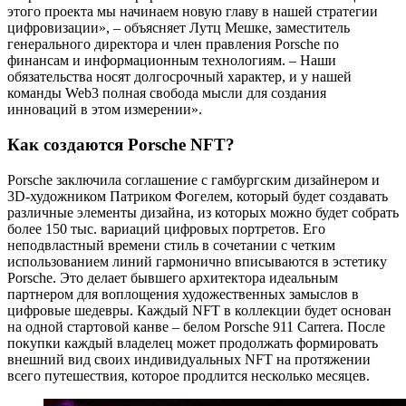
этого проекта мы начинаем новую главу в нашей стратегии
цифровизации», – объясняет Лутц Мешке, заместитель
генерального директора и член правления Porsche по
финансам и информационным технологиям. – Наши
обязательства носят долгосрочный характер, и у нашей
команды Web3 полная свобода мысли для создания
инноваций в этом измерении».
Как создаются Porsche NFT?
Porsche заключила соглашение с гамбургским дизайнером и
3D-художником Патриком Фогелем, который будет создавать
различные элементы дизайна, из которых можно будет собрать
более 150 тыс. вариаций цифровых портретов. Его
неподвластный времени стиль в сочетании с четким
использованием линий гармонично вписываются в эстетику
Porsche. Это делает бывшего архитектора идеальным
партнером для воплощения художественных замыслов в
цифровые шедевры. Каждый NFT в коллекции будет основан
на одной стартовой канве – белом Porsche 911 Carrera. После
покупки каждый владелец может продолжать формировать
внешний вид своих индивидуальных NFT на протяжении
всего путешествия, которое продлится несколько месяцев.