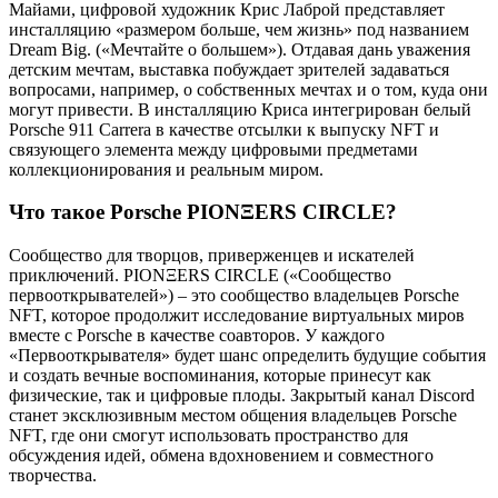
Майами, цифровой художник Крис Лаброй представляет
инсталляцию «размером больше, чем жизнь» под названием
Dream Big. («Мечтайте о большем»). Отдавая дань уважения
детским мечтам, выставка побуждает зрителей задаваться
вопросами, например, о собственных мечтах и о том, куда они
могут привести. В инсталляцию Криса интегрирован белый
Porsche 911 Carrera в качестве отсылки к выпуску NFT и
связующего элемента между цифровыми предметами
коллекционирования и реальным миром.
Что такое Porsche PIONΞERS CIRCLE?
Сообщество для творцов, приверженцев и искателей
приключений. PIONΞERS CIRCLE («Сообщество
первооткрывателей») – это сообщество владельцев Porsche
NFT, которое продолжит исследование виртуальных миров
вместе с Porsche в качестве соавторов. У каждого
«Первооткрывателя» будет шанс определить будущие события
и создать вечные воспоминания, которые принесут как
физические, так и цифровые плоды. Закрытый канал Discord
станет эксклюзивным местом общения владельцев Porsche
NFT, где они смогут использовать пространство для
обсуждения идей, обмена вдохновением и совместного
творчества.