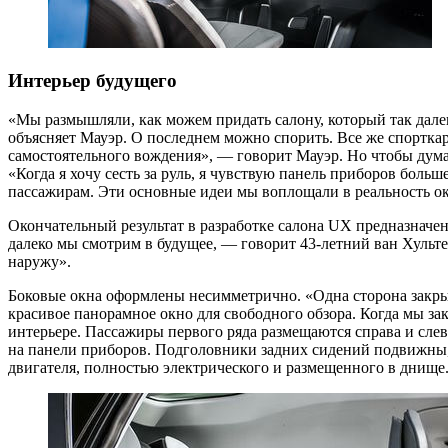
Интерьер будущего
«Мы размышляли, как можем придать салону, который так далек
объясняет Мауэр. О последнем можно спорить. Все же спорткар
самостоятельного вождения», — говорит Мауэр. Но чтобы думат
«Когда я хочу сесть за руль, я чувствую панель приборов больш
пассажирам. Эти основные идеи мы воплощали в реальность ок
Окончательный результат в разработке салона UX предназначен
далеко мы смотрим в будущее, — говорит 43-летний ван Хульт
наружу».
Боковые окна оформлены несимметрично. «Одна сторона закры
красивое панорамное окно для свободного обзора. Когда мы за
интерьере. Пассажиры первого ряда размещаются справа и сле
на панели приборов. Подголовники задних сидений подвижны, 
двигателя, полностью электрического и размещенного в днище