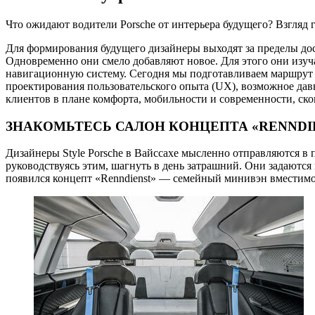
Что ожидают водители Porsche от интерьера будущего? Взгляд 
Для формирования будущего дизайнеры выходят за пределы до
Одновременно они смело добавляют новое. Для этого они изуча
навигационную систему. Сегодня мы подготавливаем маршрут на
проектирования пользовательского опыта (UX), возможное давно
клиентов в плане комфорта, мобильности и современности, ск
ЗНАКОМЬТЕСЬ САЛОН КОНЦЕПТА «RENNDI
Дизайнеры Style Porsche в Вайссахе мысленно отправляются в 
руководствуясь этим, шагнуть в день затрашний. Они задаются 
появился концепт «Renndienst» — семейный минивэн вместимо