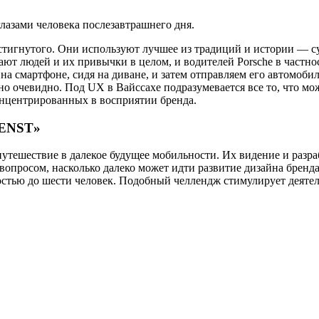
глазами человека послезавтрашнего дня.
стигнутого. Они используют лучшее из традиций и истории — с
ют людей и их привычки в целом, и водителей Porsche в частно
 смартфоне, сидя на диване, и затем отправляем его автомобил
 очевидно. Под UX в Вайссахе подразумевается все то, что можн
онцентрированных в восприятии бренда.
ENST»
путешествие в далекое будущее мобильности. Их видение и разра
вопросом, насколько далеко может идти развитие дизайна бренда
стью до шести человек. Подобный челлендж стимулирует деяте