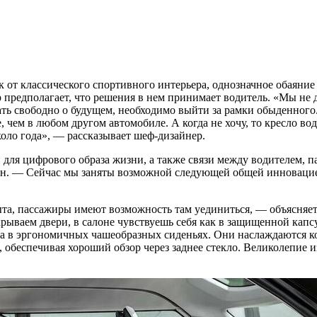
 от классического спортивного интерьера, однозначное обаяние
 предполагает, что решения в нем принимает водитель. «Мы не д
ь свободно о будущем, необходимо выйти за рамки обыденного. 
е, чем в любом другом автомобиле. А когда не хочу, то кресло в
оло года», — рассказывает шеф-дизайнер.
 для цифрового образа жизни, а также связи между водителем, п
ен. — Сейчас мы заняты возможной следующей общей инновацией
та, пассажиры имеют возможность там уединиться, — объясняет
крываем двери, в салоне чувствуешь себя как в защищенной капс
ва в эргономичных чашеобразных сиденьях. Они наслаждаются к
обеспечивая хороший обзор через заднее стекло. Великолепие и
.