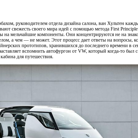
ом, руководителем отдела дизайна салона, ван Хультен каждый 
ают свежесть своего мира идей с помощью метода First Princip
ы на мельчайшие компоненты. Они концентрируются не на знако
лом, а чем — не может. Этот процесс дает ответы на вопросы, ко
айнерских прототипов, хранившихся до последнего времени в сек
, заставляет вспомнить автофургон от VW, который когда-то бы
 кабина для путешествия.